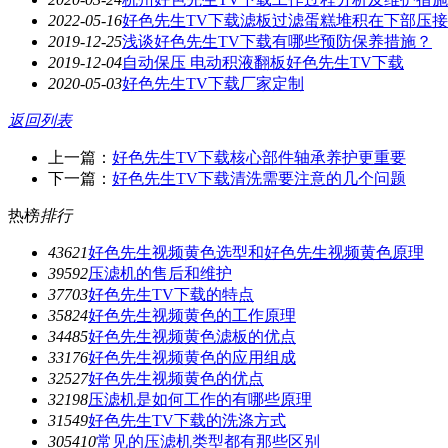
2022-05-16
好色先生TV下载滤板过滤蛋糕堆积在下部压
2019-12-25
浅谈好色先生TV下载有哪些预防保养措施？
2019-12-04
自动保压 电动积液翻板好色先生TV下载
2020-05-03
好色先生TV下载厂家定制
返回列表
上一篇：
好色先生TV下载核心部件轴承养护更重要
下一篇：
好色先生TV下载清洗需要注意的几个问题
热榜
排行
4362
1
好色先生视频黄色选型和好色先生视频黄色原理
3959
2
压滤机的售后和维护
3770
3
好色先生TV下载的特点
3582
4
好色先生视频黄色的工作原理
3448
5
好色先生视频黄色滤板的优点
3317
6
好色先生视频黄色的应用组成
3252
7
好色先生视频黄色的优点
3219
8
压滤机是如何工作的有哪些原理
3154
9
好色先生TV下载的洗涤方式
3054
10
常见的压滤机类型都有那些区别