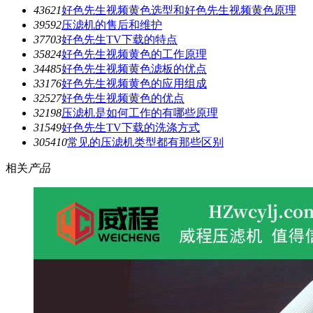
4362
1
好色先生视频黄色选型和好色先生视频黄色原理
3959
2
压滤机的售后和维护
3770
3
好色先生TV下载的特点
3582
4
好色先生视频黄色的工作原理
3448
5
好色先生视频黄色滤板的优点
3317
6
好色先生视频黄色的应用组成
3252
7
好色先生视频黄色的优点
3219
8
压滤机是如何工作的有哪些原理
3154
9
好色先生TV下载的洗涤方式
3054
10
常见的压滤机类型都有那些区别
相关
产品